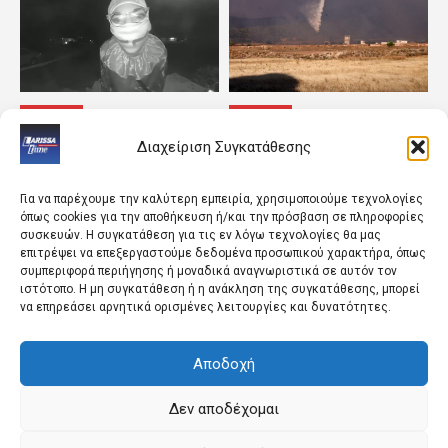
ΚΟΣΜΟΣ
ΚΟΣΜΟΣ
Ιλινόις: Έφηβος ντυμένος
«Red Code» αύριο σε
Διαχείριση Συγκατάθεσης
κλόουν κατηγορείται για
Κρήτη, Χίο, Σάμο και
τη δολοφονία 78χρονου
Ικαρία λόγω πολύ υψηλού
βετεράνου
κινδύνου πυρκαγιάς
Για να παρέχουμε την καλύτερη εμπειρία, χρησιμοποιούμε τεχνολογίες
όπως cookies για την αποθήκευση ή/και την πρόσβαση σε πληροφορίες
συσκευών. Η συγκατάθεση για τις εν λόγω τεχνολογίες θα μας
επιτρέψει να επεξεργαστούμε δεδομένα προσωπικού χαρακτήρα, όπως
συμπεριφορά περιήγησης ή μοναδικά αναγνωριστικά σε αυτόν τον
ιστότοπο. Η μη συγκατάθεση ή η ανάκληση της συγκατάθεσης, μπορεί
να επηρεάσει αρνητικά ορισμένες λειτουργίες και δυνατότητες.
Αποδοχή
ΑΓΡΟΤΙΚΑ ΝΕΑ
ΠΟΛΙΤΙΚΗ
Η DiscoPlus RT 500 Pro
Ελληνικά Apache στο
Δεν αποδέχομαι
ξεχώρισε στο Field Day
«κυνήγι» drones στα