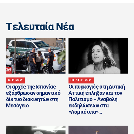
Tελευταία Nέα
ΚΟΣΜΟΣ
ΠΟΛΙΤΙΣΜΟΣ
Οι αρχές της Ισπανίας
Οι πυρκαγιές στη Δυτική
εξάρθρωσαν σημαντικό
Αττική έπληξαν και τον
δίκτυο διακινητών στη
Πολιτισμό – Αναβολή
Μεσόγειο
εκδηλώσεων στα
«Λαμπέτεια»...