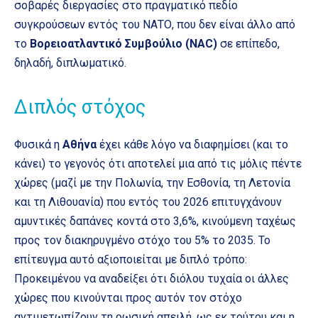
σοβαρές διεργασίες στο πραγματικό πεδίο
συγκρούσεων εντός του ΝΑΤΟ, που δεν είναι άλλο από
το
Βορειοατλαντικό Συμβούλιο (NAC)
σε επίπεδο,
δηλαδή, διπλωματικό.
Διπλός στόχος
Φυσικά η
Αθήνα
έχει κάθε λόγο να διαφημίσει (και το
κάνει) το γεγονός ότι αποτελεί μια από τις μόλις πέντε
χώρες (μαζί με την Πολωνία, την Εσθονία, τη Λετονία
και τη Λιθουανία) που εντός του 2026 επιτυγχάνουν
αμυντικές δαπάνες κοντά στο 3,6%, κινούμενη ταχέως
προς τον διακηρυγμένο στόχο του 5% το 2035. Το
επίτευγμα αυτό αξιοποιείται με διπλό τρόπο:
Προκειμένου να αναδείξει ότι διόλου τυχαία οι άλλες
χώρες που κινούνται προς αυτόν τον στόχο
αντιμετωπίζουν τη ρωσική απειλή, ως εκ τούτου και η