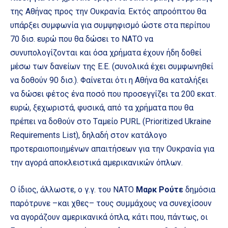
της Αθήνας προς την Ουκρανία. Εκτός απροόπτου θα
υπάρξει συμφωνία για συμψηφισμό ώστε στα περίπου
70 δισ. ευρώ που θα δώσει το ΝΑΤΟ να
συνυπολογίζονται και όσα χρήματα έχουν ήδη δοθεί
μέσω των δανείων της Ε.Ε. (συνολικά έχει συμφωνηθεί
να δοθούν 90 δισ.). Φαίνεται ότι η Αθήνα θα καταλήξει
να δώσει φέτος ένα ποσό που προσεγγίζει τα 200 εκατ.
ευρώ, ξεχωριστά, φυσικά, από τα χρήματα που θα
πρέπει να δοθούν στο Tαμείο PURL (Prioritized Ukraine
Requirements List), δηλαδή στον κατάλογο
προτεραιοποιημένων απαιτήσεων για την Ουκρανία για
την αγορά αποκλειστικά αμερικανικών όπλων.
Ο ίδιος, άλλωστε, ο γ.γ. του ΝΑΤΟ
Μαρκ Ρούτε
δημόσια
παρότρυνε –και χθες– τους συμμάχους να συνεχίσουν
να αγοράζουν αμερικανικά όπλα, κάτι που, πάντως, οι