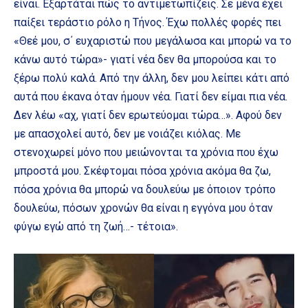
είναι. Εξαρτάται πώς το αντιμετωπίζεις. Σε μένα έχει
παίξει τεράστιο ρόλο η Τήνος. Έχω πολλές φορές πει
«Θεέ μου, σ΄ ευχαριστώ που μεγάλωσα και μπορώ να το
κάνω αυτό τώρα»- γιατί νέα δεν θα μπορούσα και το
ξέρω πολύ καλά. Από την άλλη, δεν μου λείπει κάτι από
αυτά που έκανα όταν ήμουν νέα. Γιατί δεν είμαι πια νέα.
Δεν λέω «αχ, γιατί δεν ερωτεύομαι τώρα…». Αφού δεν
με απασχολεί αυτό, δεν με νοιάζει κιόλας. Με
στενοχωρεί μόνο που μειώνονται τα χρόνια που έχω
μπροστά μου. Σκέφτομαι πόσα χρόνια ακόμα θα ζω,
πόσα χρόνια θα μπορώ να δουλεύω με όποιον τρόπο
δουλεύω, πόσων χρονών θα είναι η εγγόνα μου όταν
φύγω εγώ από τη ζωή…- τέτοια».