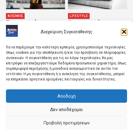
ΚΟΣΜΟΣ
LIFESTYLE
Τα σημαντικότερα
Οι οικονομικές
γεγονότα της ημέρας
εφημερίδες 7/8/2026
Διαχείριση Συγκατάθεσης
Για να παρέχουμε την καλύτερη εμπειρία, χρησιμοποιούμε τεχνολογίες
όπως cookies για την αποθήκευση ή/και την πρόσβαση σε πληροφορίες
συσκευών. Η συγκατάθεση για τις εν λόγω τεχνολογίες θα μας
επιτρέψει να επεξεργαστούμε δεδομένα προσωπικού χαρακτήρα, όπως
συμπεριφορά περιήγησης ή μοναδικά αναγνωριστικά σε αυτόν τον
ιστότοπο. Η μη συγκατάθεση ή η ανάκληση της συγκατάθεσης, μπορεί
να επηρεάσει αρνητικά ορισμένες λειτουργίες και δυνατότητες.
ΚΟΣΜΟΣ
ΚΟΣΜΟΣ
«Φασματικές γραμμές»,
Το Ισραήλ διέπραξε
Αποδοχή
νέφος: Τα πρώτα
«έγκλημα πολέμου» όταν
στοιχεία για τη συντριβή
δολοφόνησε τη
πυραύλου της SpaceX στη
δημοσιογράφο Αμαλ
Δεν αποδέχομαι
Σελήνη
Χαλίλ, σύμφωνα με
έρευνες
Προβολή προτιμήσεων