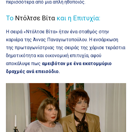
περισσότερα από μια απλή ηθοποιός.
Το
Ντόλτσε Βίτα
και η Επιτυχία:
Η σειρά «Ντόλτσε Βίτα» ήταν ένα σταθμός στην
καριέρα της Άννας Παναγιωτοπούλου. Η ενσάρκωση
της πρωταγωνίστριας της σειράς της χάρισε τεράστια
δημοτικότητα και οικονομική επιτυχία, αφού
αποκάλυψε πως
αμειβόταν με ένα εκατομμύριο
δραχμές ανά επεισόδιο.