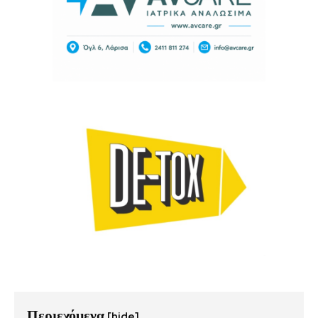
Περιεχόμενα
[hide]