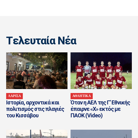
Tελευταία Nέα
ΛΑΡΙΣΑ
ΑΘΛΗΤΙΚΑ
Ιστορία, αρχοντικά και
Όταν η ΑΕΛ της Γ’ Εθνικής
πολιτισμός στις πλαγιές
έπαιρνε «Χ» εκτός με
του Κισσάβου
ΠΑΟΚ (Video)