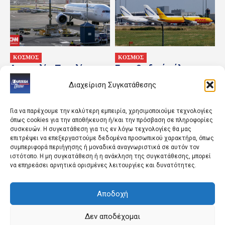
ΚΟΣΜΟΣ
ΚΟΣΜΟΣ
Αυστραλία: Παραλίγο
Για «υβριδικό πόλεμο»
σύγκρουση δύο
προειδοποιεί η Γερμανία
Διαχείριση Συγκατάθεσης
αεροπλάνων σε διάδρομο
ύστερα από περιστατικό
του αεροδρομίου Σίδνεϊ
με οπλισμένο drone
Για να παρέχουμε την καλύτερη εμπειρία, χρησιμοποιούμε τεχνολογίες
όπως cookies για την αποθήκευση ή/και την πρόσβαση σε πληροφορίες
συσκευών. Η συγκατάθεση για τις εν λόγω τεχνολογίες θα μας
επιτρέψει να επεξεργαστούμε δεδομένα προσωπικού χαρακτήρα, όπως
συμπεριφορά περιήγησης ή μοναδικά αναγνωριστικά σε αυτόν τον
ιστότοπο. Η μη συγκατάθεση ή η ανάκληση της συγκατάθεσης, μπορεί
να επηρεάσει αρνητικά ορισμένες λειτουργίες και δυνατότητες.
Αποδοχή
ΚΟΣΜΟΣ
ΑΘΛΗΤΙΚΑ
Απαγόρευση
Γίνε το επόμενο αστέρι
κυκλοφορίας σε δασικές
της ΑΕΛ!
Δεν αποδέχομαι