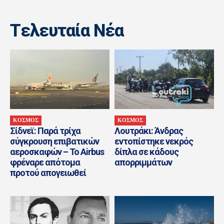
Tελευταία Nέα
ΚΟΣΜΟΣ
ΚΟΣΜΟΣ
Σίδνεϊ: Παρά τρίχα
Λουτράκι: Άνδρας
σύγκρουση επιβατικών
εντοπίστηκε νεκρός
αεροσκαφών – Το Airbus
δίπλα σε κάδους
φρέναρε απότομα
απορριμμάτων
προτού απογειωθεί