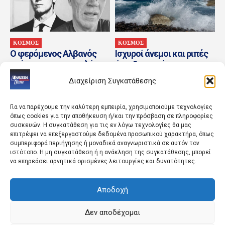
ΚΟΣΜΟΣ
ΚΟΣΜΟΣ
Ο φερόμενος Αλβανός
Ισχυροί άνεμοι και ριπές
γκάνγκστερ που μπλέκει
έως 9 μποφόρ τη
τα σχέδια του Κούσνερ
Δευτέρα
Διαχείριση Συγκατάθεσης
στην Αλβανία
Για να παρέχουμε την καλύτερη εμπειρία, χρησιμοποιούμε τεχνολογίες
όπως cookies για την αποθήκευση ή/και την πρόσβαση σε πληροφορίες
συσκευών. Η συγκατάθεση για τις εν λόγω τεχνολογίες θα μας
επιτρέψει να επεξεργαστούμε δεδομένα προσωπικού χαρακτήρα, όπως
συμπεριφορά περιήγησης ή μοναδικά αναγνωριστικά σε αυτόν τον
ιστότοπο. Η μη συγκατάθεση ή η ανάκληση της συγκατάθεσης, μπορεί
να επηρεάσει αρνητικά ορισμένες λειτουργίες και δυνατότητες.
ΚΟΣΜΟΣ
ΚΟΣΜΟΣ
Αποδοχή
To Ιράν ενημέρωσε τις
Σαουδική Αραβία: Οι
ΗΠΑ πως δεν έχει σχέδια
Χούθι ανέλαβαν την
να επιβάλει διόδια στα
ευθύνη για την επίθεση
Δεν αποδέχομαι
Στενά...
στο διυλιστήριο της