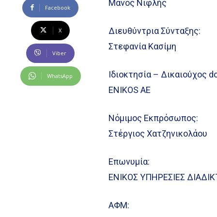
Μάνος Νιφλής
Facebook
Διευθύντρια Σύνταξης:
X
Στεφανία Κασίμη
Viber
Ιδιοκτησία – Δικαιούχος d
WhatsApp
ENIKOS AE
Νόμιμος Εκπρόσωπος:
Στέργιος Χατζηνικολάου
Επωνυμία:
ΕΝΙΚΟΣ ΥΠΗΡΕΣΙΕΣ ΔΙΑΔΙΚ
ΑΦΜ: