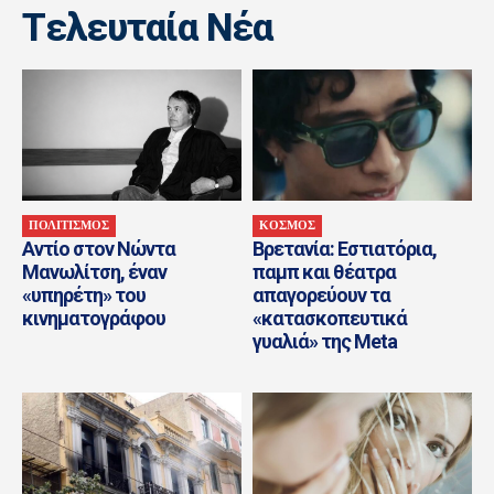
Tελευταία Nέα
ΠΟΛΙΤΙΣΜΟΣ
ΚΟΣΜΟΣ
Αντίο στον Νώντα
Βρετανία: Εστιατόρια,
Μανωλίτση, έναν
παμπ και θέατρα
«υπηρέτη» του
απαγορεύουν τα
κινηματογράφου
«κατασκοπευτικά
γυαλιά» της Meta