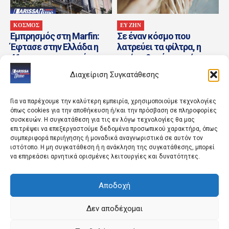
ΚΟΣΜΟΣ
ΕΥ ΖΗΝ
Εμπρησμός στη Marfin:
Σε έναν κόσμο που
Έφτασε στην Ελλάδα η
λατρεύει τα φίλτρα, η
46χρονη κατηγορούμενη
ωμή καθαρότητα είναι
που είχε συλληφθεί στο
μια μορφή ελευθερίας
Διαχείριση Συγκατάθεσης
Λονδίνο
Για να παρέχουμε την καλύτερη εμπειρία, χρησιμοποιούμε τεχνολογίες
όπως cookies για την αποθήκευση ή/και την πρόσβαση σε πληροφορίες
συσκευών. Η συγκατάθεση για τις εν λόγω τεχνολογίες θα μας
επιτρέψει να επεξεργαστούμε δεδομένα προσωπικού χαρακτήρα, όπως
συμπεριφορά περιήγησης ή μοναδικά αναγνωριστικά σε αυτόν τον
ιστότοπο. Η μη συγκατάθεση ή η ανάκληση της συγκατάθεσης, μπορεί
να επηρεάσει αρνητικά ορισμένες λειτουργίες και δυνατότητες.
ΛΑΡΙΣΑ
ΚΟΣΜΟΣ
Αποδοχή
Έρχεται τριήμερο κύμα
Γερμανικά ΜΜΕ:Το
ζέστης με «40άρια»
ουκρανικό αεροσκάφος
κοντά στο οποίο βρέθηκε
Δεν αποδέχομαι
drone με εκρηκτικά