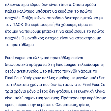
πλεονέκτημα έδρας δεν είναι τίποτα. Όποια ομάδα
παίξει καλύτερο μπάσκετ θα κερδίσει το πρώτο
παιχνίδι. Παίξαμε έναν σπουδαίο δεύτερο ημιτελικό με
τον ΠΑΟΚ. Θα κερδίσουμε ή θα χάσουμε, είμαστε
έτοιμοι να παίξουμε μπάσκετ, να κερδίσουμε το πρώτο
παιχνίδι. Ο μοναδικός στόχος είναι να κατακτήσουμε
το πρωτάθλημα.
EuroLeague και ελληνικό πρωτάθλημα είναι
διαφορετικά πράγματα. Στη EuroLeague τελειώσαμε τη
σεζόν ανεπιτυχώς. Στο πέμπτο παιχνίδι χάσαμε το
Final Four. Υπάρχουν πολλές ομάδες με μεγάλο μπάτζετ
τα τελευταία χρόνια που δεν έφτασαν στο Final Four. Σε
τρία χρόνια μόνο φέτος δεν φτάσαμε. Η ελληνική λίγκα
είναι πολύ σημαντική για εμάς. Πρόπερσι την κερδίσαμε
εμείς, πέρυσι την κέρδισε ο Ολυμπιακός, φέτος