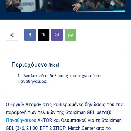
Περιεχόμενο
[hide]
Αναλυτικά οι δηλώσεις του τεχνικού του
Παναθηναϊκού:
Ο Εργκίν Αταμάν στις καθιερωμένες δηλώσεις του την
παραμονή των τελικών της Stoiximan GBL μεταξύ
Παναθηναϊκού
AKTOR και Ολυμπιακού για τη Stoiximan
GBL (3/6, 21:00, ΕΡΤ 2 ΣΠΟΡ, Match Center από το