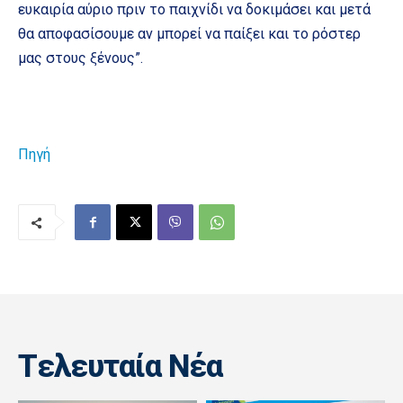
ευκαιρία αύριο πριν το παιχνίδι να δοκιμάσει και μετά
θα αποφασίσουμε αν μπορεί να παίξει και το ρόστερ
μας στους ξένους”.
Πηγή
Tελευταία Nέα