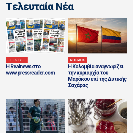
Tελευταία Nέα
LIFESTYLE
ΚΟΣΜΟΣ
Η Realnews στο
Η Κολομβία αναγνωρίζει
www.pressreader.com
την κυριαρχία του
Μαρόκου επί της Δυτικής
Σαχάρας