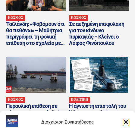
ΚΟΣΜΟΣ
ΚΟΣΜΟΣ
Ταϊλάνδη: «Φοβόμουν ότι
Σε αυξημένη επιφυλακή
θα πεθάνω» – Μαθήτρια
για τον κίνδυνο
περιγράφει τη φονική
πυρκαγιάς – Κλείνει ο
επίθεση στο σχολείο με...
Λόφος Φινόπουλου
ΚΟΣΜΟΣ
ΠΟΛΙΤΙΚΗ
Πυραυλική επίθεση σε
Η άγνωστη επιστολή του
τάνκερ της πετρελαϊκής
’13 για τα υποβρύχια
του Αμπού Ντάμπι στα
Διαχείριση Συγκατάθεσης
Στενά του Ορμούζ