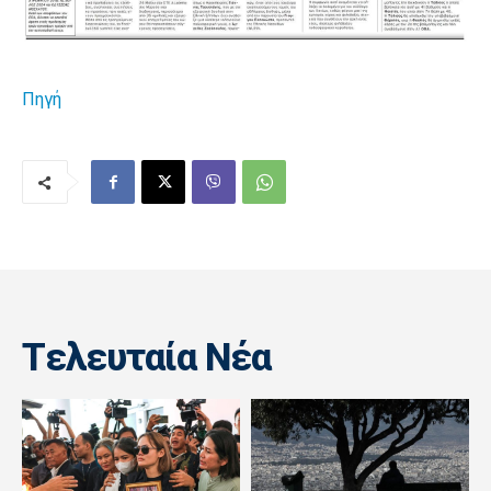
Πηγή
Tελευταία Nέα