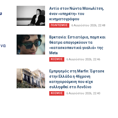
Αντίο στον Νώντα Μανωλίτση,
υ
έναν «υπηρέτη» του
κινηματογράφου
ΠΟΛΙΤΙΣΜΟΣ
6 Αυγούστου 2026, 22:48
Βρετανία: Εστιατόρια, παμπ και
θέατρα απαγορεύουν τα
 να
«κατασκοπευτικά γυαλιά» της
Meta
ΚΟΣΜΟΣ
6 Αυγούστου 2026, 22:46
Εμπρησμός στη Marfin: Έφτασε
στην Ελλάδα η 46χρονη
κατηγορούμενη που είχε
συλληφθεί στο Λονδίνο
ΚΟΣΜΟΣ
6 Αυγούστου 2026, 22:40