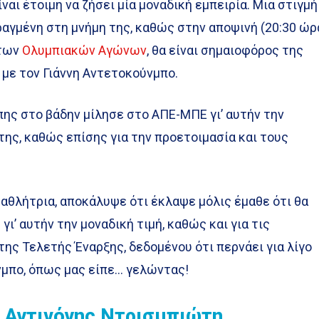
ίναι έτοιμη να ζήσει μία μοναδική εμπειρία. Μια στιγμή
αραγμένη στη μνήμη της, καθώς στην αποψινή (20:30 ώρ
 των
Ολυμπιακών Αγώνων
, θα είναι σημαιοφόρος της
 με τον Γιάννη Αντετοκούνμπο.
ης στο βάδην μίλησε στο ΑΠΕ-ΜΠΕ γι’ αυτήν την
της, καθώς επίσης για την προετοιμασία και τους
αθλήτρια, αποκάλυψε ότι έκλαψε μόλις έμαθε ότι θα
γι’ αυτήν την μοναδική τιμή, καθώς και για τις
της Τελετής Έναρξης, δεδομένου ότι περνάει για λίγο
μπο, όπως μας είπε… γελώντας!
ς Αντιγόνης Ντρισμπιώτη