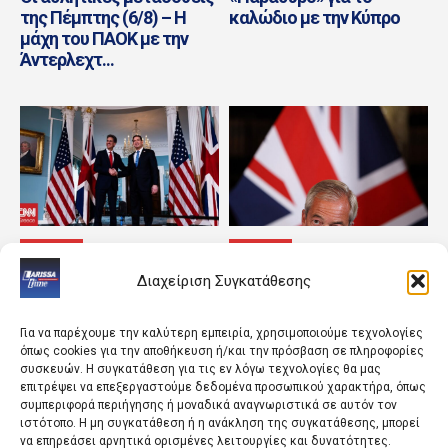
της Πέμπτης (6/8) – Η
καλώδιο με την Κύπρο
μάχη του ΠΑΟΚ με την
Άντερλεχτ...
ΚΟΣΜΟΣ
ΚΟΣΜΟΣ
Η ασφάλεια Ευρώπης και
«Ο εχθρός του εχθρού
Διαχείριση Συγκατάθεσης
Ουκρανίας κυριάρχησαν
μου» – Το φαινόμενο
στο τετ α τετ των ΥΠΕΞ
Μπέρναμ και το νέο
ΗΠΑ και...
ψυχόδραμα στη...
Για να παρέχουμε την καλύτερη εμπειρία, χρησιμοποιούμε τεχνολογίες
όπως cookies για την αποθήκευση ή/και την πρόσβαση σε πληροφορίες
συσκευών. Η συγκατάθεση για τις εν λόγω τεχνολογίες θα μας
επιτρέψει να επεξεργαστούμε δεδομένα προσωπικού χαρακτήρα, όπως
συμπεριφορά περιήγησης ή μοναδικά αναγνωριστικά σε αυτόν τον
ιστότοπο. Η μη συγκατάθεση ή η ανάκληση της συγκατάθεσης, μπορεί
να επηρεάσει αρνητικά ορισμένες λειτουργίες και δυνατότητες.