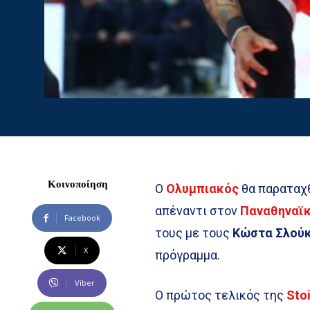
Κοινοποίηση
Ο
Ολυμπιακός
θα παραταχ
απέναντι στον
Παναθηναϊ
Facebook
τους με τους
Κώστα Σλού
X
πρόγραμμα.
Viber
Ο πρώτος τελικός της
Sto