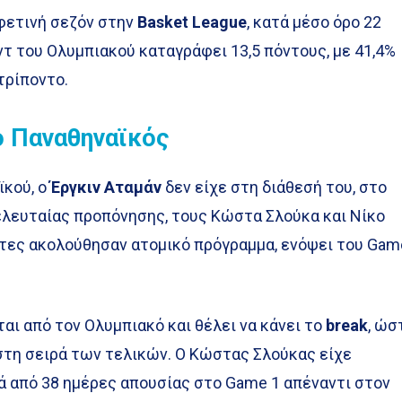
 φετινή σεζόν στην
Basket League
, κατά μέσο όρο 22
τ του Ολυμπιακού καταγράφει 13,5 πόντους, με 41,4%
τρίποντο.
ο Παναθηναϊκός
ϊκού, ο
Έργκιν Αταμάν
δεν είχε στη διάθεσή του, στο
ελευταίας προπόνησης, τους Κώστα Σλούκα και Νίκο
κτες ακολούθησαν ατομικό πρόγραμμα, ενόψει του Gam
αι από τον Ολυμπιακό και θέλει να κάνει το
break
, ώσ
στη σειρά των τελικών. Ο Κώστας Σλούκας είχε
ά από 38 ημέρες απουσίας στο Game 1 απέναντι στον