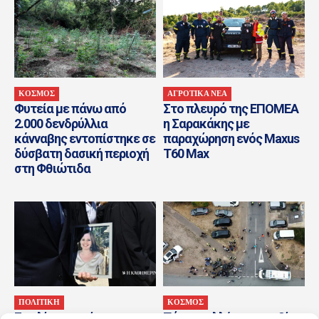
ΚΟΣΜΟΣ
ΑΓΡΟΤΙΚΑ ΝΕΑ
Φυτεία με πάνω από
Στο πλευρό της ΕΠΟΜΕΑ
2.000 δενδρύλλια
η Σαρακάκης με
κάνναβης εντοπίστηκε σε
παραχώρηση ενός Maxus
δύσβατη δασική περιοχή
T60 Max
στη Φθιώτιδα
ΠΟΛΙΤΙΚΗ
ΚΟΣΜΟΣ
Σε κλίμα συγκίνησης το
Πέντε συλλήψεις για βία