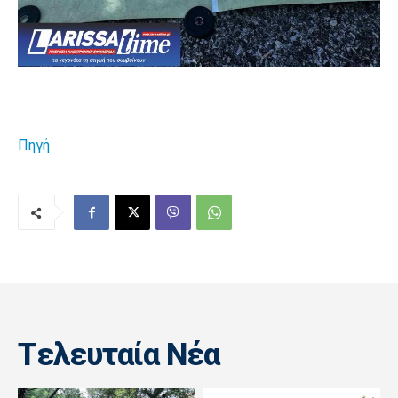
Πηγή
Tελευταία Nέα