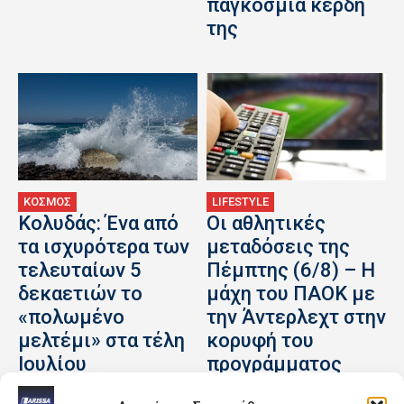
παγκόσμια κέρδη
της
ΚΟΣΜΟΣ
LIFESTYLE
Κολυδάς: Ένα από
Οι αθλητικές
τα ισχυρότερα των
μεταδόσεις της
τελευταίων 5
Πέμπτης (6/8) – Η
δεκαετιών το
μάχη του ΠΑΟΚ με
«πολωμένο
την Άντερλεχτ στην
μελτέμι» στα τέλη
κορυφή του
Ιουλίου
προγράμματος