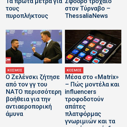
Τα πρώτα μέτρα για
Σφοδρό τροχαίο
τους
στον Τύρναβο –
πυροπλήκτους
ThessaliaNews
ΚΟΣΜΟΣ
ΚΟΣΜΟΣ
Ο Ζελένσκι ζήτησε
Μέσα στο «Matrix»
από τον γγ του
– Πώς μοντέλα και
ΝΑΤΟ περισσότερη
influencers
βοήθεια για την
τροφοδοτούν
αντιαεροπορική
απάτες
άμυνα
πλατφόρμας
γνωριμιών και τα