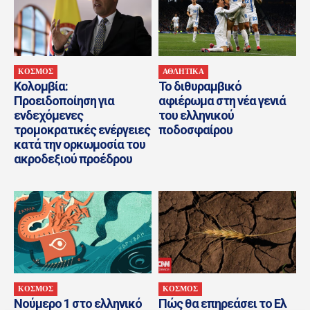
ΚΟΣΜΟΣ
ΑΘΛΗΤΙΚΑ
Κολομβία:
Το διθυραμβικό
Προειδοποίηση για
αφιέρωμα στη νέα γενιά
ενδεχόμενες
του ελληνικού
τρομοκρατικές ενέργειες
ποδοσφαίρου
κατά την ορκωμοσία του
ακροδεξιού προέδρου
ΚΟΣΜΟΣ
ΚΟΣΜΟΣ
Νούμερο 1 στο ελληνικό
Πώς θα επηρεάσει το Ελ