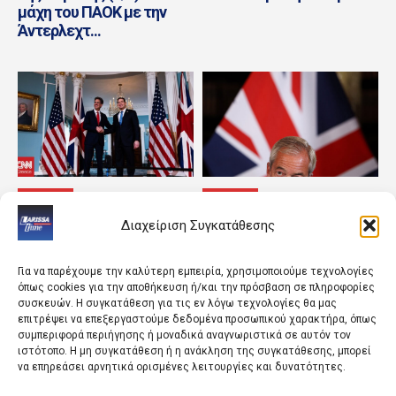
μάχη του ΠΑΟΚ με την
Άντερλεχτ...
ΚΟΣΜΟΣ
ΚΟΣΜΟΣ
Η ασφάλεια Ευρώπης και
«Ο εχθρός του εχθρού
Διαχείριση Συγκατάθεσης
Ουκρανίας κυριάρχησαν
μου» – Το φαινόμενο
στο τετ α τετ των ΥΠΕΞ
Μπέρναμ και το νέο
ΗΠΑ και...
ψυχόδραμα στη...
Για να παρέχουμε την καλύτερη εμπειρία, χρησιμοποιούμε τεχνολογίες
όπως cookies για την αποθήκευση ή/και την πρόσβαση σε πληροφορίες
συσκευών. Η συγκατάθεση για τις εν λόγω τεχνολογίες θα μας
επιτρέψει να επεξεργαστούμε δεδομένα προσωπικού χαρακτήρα, όπως
συμπεριφορά περιήγησης ή μοναδικά αναγνωριστικά σε αυτόν τον
ιστότοπο. Η μη συγκατάθεση ή η ανάκληση της συγκατάθεσης, μπορεί
να επηρεάσει αρνητικά ορισμένες λειτουργίες και δυνατότητες.