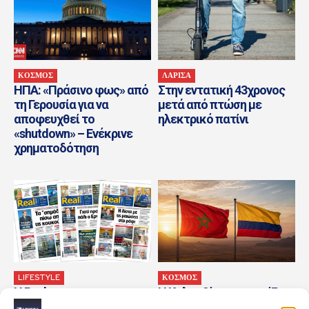
ΚΟΣΜΟΣ
ΛΑΡΙΣΑ
ΗΠΑ: «Πράσινο φως» από
Στην εντατική 43χρονος
τη Γερουσία για να
μετά από πτώση με
αποφευχθεί το
ηλεκτρικό πατίνι
«shutdown» – Ενέκρινε
χρηματοδότηση
LIFESTYLE
ΚΟΣΜΟΣ
Η Realnews στο
Η Κολομβία αναγνωρίζει
www.pressreader.com
την κυριαρχία του