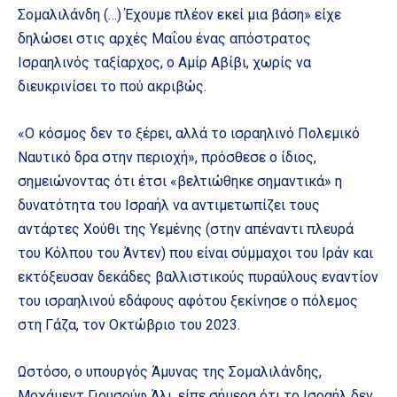
Σομαλιλάνδη (…) Έχουμε πλέον εκεί μια βάση» είχε
δηλώσει στις αρχές Μαΐου ένας απόστρατος
Ισραηλινός ταξίαρχος, ο Αμίρ Αβίβι, χωρίς να
διευκρινίσει το πού ακριβώς.
«Ο κόσμος δεν το ξέρει, αλλά το ισραηλινό Πολεμικό
Ναυτικό δρα στην περιοχή», πρόσθεσε ο ίδιος,
σημειώνοντας ότι έτσι «βελτιώθηκε σημαντικά» η
δυνατότητα του Ισραήλ να αντιμετωπίζει τους
αντάρτες Χούθι της Υεμένης (στην απέναντι πλευρά
του Κόλπου του Άντεν) που είναι σύμμαχοι του Ιράν και
εκτόξευσαν δεκάδες βαλλιστικούς πυραύλους εναντίον
του ισραηλινού εδάφους αφότου ξεκίνησε ο πόλεμος
στη Γάζα, τον Οκτώβριο του 2023.
Ωστόσο, ο υπουργός Άμυνας της Σομαλιλάνδης,
Μοχάμεντ Γιουσούφ Άλι, είπε σήμερα ότι το Ισραήλ δεν