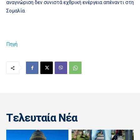
αναγνώριση δεν συνιστά εχθρική ενέργεια απέναντι στη
Σομαλία.
Πηγή
Tελευταία Nέα