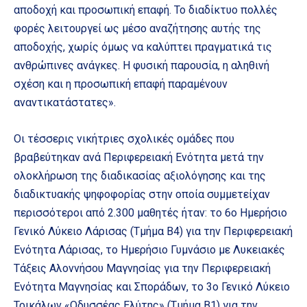
αποδοχή και προσωπική επαφή. Το διαδίκτυο πολλές
φορές λειτουργεί ως μέσο αναζήτησης αυτής της
αποδοχής, χωρίς όμως να καλύπτει πραγματικά τις
ανθρώπινες ανάγκες. Η φυσική παρουσία, η αληθινή
σχέση και η προσωπική επαφή παραμένουν
αναντικατάστατες».
Οι τέσσερις νικήτριες σχολικές ομάδες που
βραβεύτηκαν ανά Περιφερειακή Ενότητα μετά την
ολοκλήρωση της διαδικασίας αξιολόγησης και της
διαδικτυακής ψηφοφορίας στην οποία συμμετείχαν
περισσότεροι από 2.300 μαθητές ήταν: το 6ο Ημερήσιο
Γενικό Λύκειο Λάρισας (Τμήμα Β4) για την Περιφερειακή
Ενότητα Λάρισας, το Ημερήσιο Γυμνάσιο με Λυκειακές
Τάξεις Αλοννήσου Μαγνησίας για την Περιφερειακή
Ενότητα Μαγνησίας και Σποράδων, το 3ο Γενικό Λύκειο
Τρικάλων «Οδυσσέας Ελύτης» (Τμήμα Β1) για την