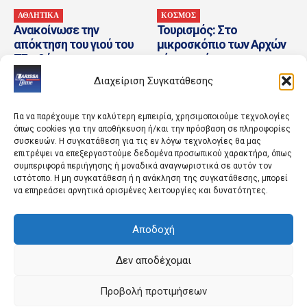
ΑΘΛΗΤΙΚΑ
ΚΟΣΜΟΣ
Ανακοίνωσε την
Τουρισμός: Στο
απόκτηση του γιού του
μικροσκόπιο των Αρχών
Τζιοβάνι
νέα «πατέντα» των
εργοδοτών με την
Διαχείριση Συγκατάθεσης
Ψηφιακή Κάρτα Εργασίας
Για να παρέχουμε την καλύτερη εμπειρία, χρησιμοποιούμε τεχνολογίες
όπως cookies για την αποθήκευση ή/και την πρόσβαση σε πληροφορίες
συσκευών. Η συγκατάθεση για τις εν λόγω τεχνολογίες θα μας
επιτρέψει να επεξεργαστούμε δεδομένα προσωπικού χαρακτήρα, όπως
συμπεριφορά περιήγησης ή μοναδικά αναγνωριστικά σε αυτόν τον
ιστότοπο. Η μη συγκατάθεση ή η ανάκληση της συγκατάθεσης, μπορεί
να επηρεάσει αρνητικά ορισμένες λειτουργίες και δυνατότητες.
ΚΟΣΜΟΣ
ΠΟΛΙΤΙΣΜΟΣ
Αποδοχή
Οι αρχές της Ισπανίας
Οι πυρκαγιές στη Δυτική
εξάρθρωσαν σημαντικό
Αττική έπληξαν και τον
δίκτυο διακινητών στη
Πολιτισμό – Αναβολή
Δεν αποδέχομαι
Μεσόγειο
εκδηλώσεων στα
«Λαμπέτεια»...
Προβολή προτιμήσεων