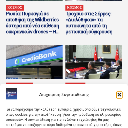
ΚΟΣΜΟΣ
ΚΟΣΜΟΣ
Ρωσία: Πυρκαγιά σε
Τροχαίο στις Σέρρες:
αποθήκη της Wildberries
«Διαλύθηκαν» τα
ύστερα από νέα επίθεση
αυτοκίνητα από τη
ουκρανικών drones – Η...
μετωπική σύγκρουση
ΑΓΡΟΤΙΚΑ ΝΕΑ
ΠΟΛΙΤΙΚΗ
Οι υψηλές επιδόσεις της
Τα τουρκικά μαχητικά
Διαχείριση Συγκατάθεσης
CrediaBank συνέχισαν και
επέστρεψαν στο Αιγαίο
στο Α΄εξάμηνο 2026
Για να παρέχουμε την καλύτερη εμπειρία, χρησιμοποιούμε τεχνολογίες
όπως cookies για την αποθήκευση ή/και την πρόσβαση σε πληροφορίες
συσκευών. Η συγκατάθεση για τις εν λόγω τεχνολογίες θα μας
επιτρέψει να επεξεργαστούμε δεδομένα προσωπικού χαρακτήρα, όπως