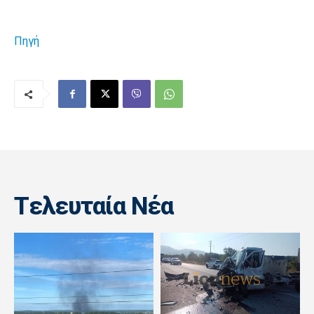
Πηγή
Tελευταία Nέα