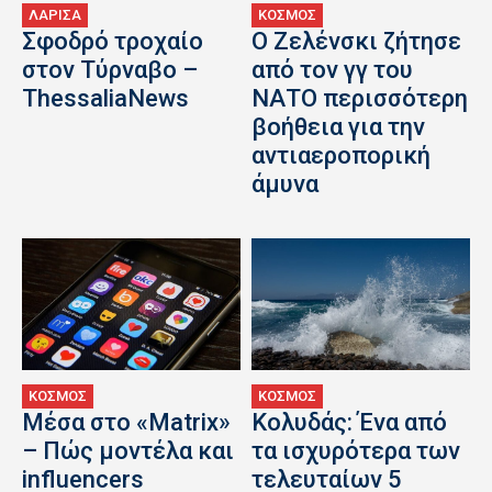
ΛΑΡΙΣΑ
ΚΟΣΜΟΣ
Σφοδρό τροχαίο
Ο Ζελένσκι ζήτησε
στον Τύρναβο –
από τον γγ του
ThessaliaNews
ΝΑΤΟ περισσότερη
βοήθεια για την
αντιαεροπορική
άμυνα
ΚΟΣΜΟΣ
ΚΟΣΜΟΣ
Μέσα στο «Matrix»
Κολυδάς: Ένα από
– Πώς μοντέλα και
τα ισχυρότερα των
influencers
τελευταίων 5