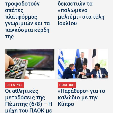
τροφοδοτούν
δεκαετιών το
απάτες
«πολωμένο
πλατφόρμας
μελτέμι» στα τέλη
γνωριμιών και τα
Ιουλίου
παγκόσμια κέρδη
της
LIFESTYLE
ΠΟΛΙΤΙΚΗ
Οι αθλητικές
«Παράθυρο» για το
μεταδόσεις της
καλώδιο με την
Πέμπτης (6/8) – Η
Κύπρο
μάχη του ΠΑΟΚ με