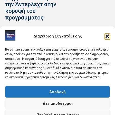
την Άντερλεχτ στην
κορυφή του
προγράμματος
Διαχείριση Συγκατάθεσης
Για να παρέχουμε την καλύτερη εμπειρία, χρησιμοποιούμε τεχνολογίες
όπως cookies για την αποθήκευση ή/και την πρόσβαση σε πληροφορίες
συσκευών. Η συγκατάθεση για τις εν λόγω τεχνολογίες θα μας
επιτρέψει να επεξεργαστούμε δεδομένα προσωπικού χαρακτήρα, όπως
ΚΟΣΜΟΣ
ΚΟΣΜΟΣ
συμπεριφορά περιήγησης ή μοναδικά αναγνωριστικά σε αυτόν τον
Η ασφάλεια
«Ο εχθρός του
ιστότοπο. Η μη συγκατάθεση ή η ανάκληση της συγκατάθεσης, μπορεί
να επηρεάσει αρνητικά ορισμένες λειτουργίες και δυνατότητες.
Ευρώπης και
εχθρού μου» – Το
Ουκρανίας
φαινόμενο
Αποδοχή
κυριάρχησαν στο
Μπέρναμ και το
τετ α τετ των ΥΠΕΞ
νέο ψυχόδραμα στη
Δεν αποδέχομαι
ΗΠΑ και Βρετανίας
βρετανική
Ακροδεξιά
Προβολή προτιμήσεων