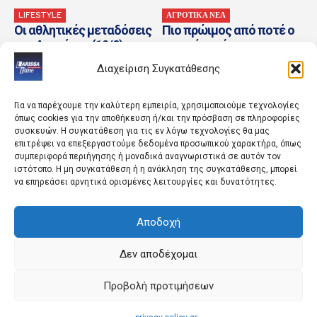
LIFESTYLE
ΑΓΡΟΤΙΚΑ ΝΕΑ
Οι αθλητικές μεταδόσεις
Πιο πρώιμος από ποτέ ο
της Δευτέρας (10/8) –
φετινός τρύγος στο
Στίβος και φιλικά ματς
Μπορντό
Διαχείριση Συγκατάθεσης
στο σημερινό
τηλεοπτικό...
Για να παρέχουμε την καλύτερη εμπειρία, χρησιμοποιούμε τεχνολογίες
όπως cookies για την αποθήκευση ή/και την πρόσβαση σε πληροφορίες
συσκευών. Η συγκατάθεση για τις εν λόγω τεχνολογίες θα μας
επιτρέψει να επεξεργαστούμε δεδομένα προσωπικού χαρακτήρα, όπως
συμπεριφορά περιήγησης ή μοναδικά αναγνωριστικά σε αυτόν τον
ιστότοπο. Η μη συγκατάθεση ή η ανάκληση της συγκατάθεσης, μπορεί
να επηρεάσει αρνητικά ορισμένες λειτουργίες και δυνατότητες.
Αποδοχή
ΠΟΛΙΤΙΣΜΟΣ
ΚΟΣΜΟΣ
SSIFF 2026: Ο Βέρνερ
Ιράν σε Τραμπ: Είμαστε
Χέρτσογκ τιμάται στο Σαν
επαγγελματίες
Δεν αποδέχομαι
Σεμπαστιάν με το
σκακιστές
Βραβείο Donostia
Προβολή προτιμήσεων