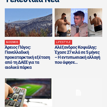
ΚΟΣΜΟΣ
LIFESTYLE
Άρειος Πάγος:
Αλέξανδρος Κοψιάλης:
Πανελλαδική
Έχασε 27 κιλά σε 5 μήνες
προκαταρκτική εξέταση
– Η εντυπωσιακή αλλαγή
από τη ΔΑΕΕ για τα
που άφησε...
αιολικά πάρκα