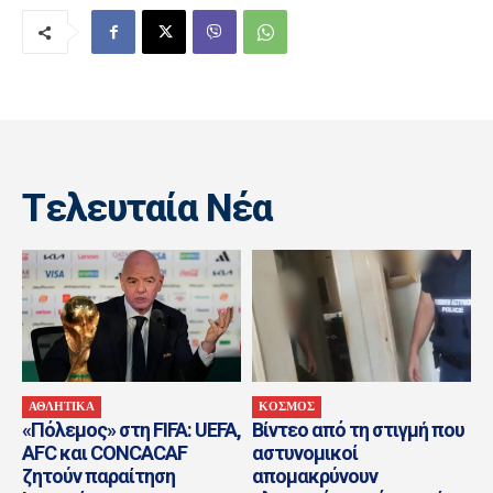
Tελευταία Nέα
ΑΘΛΗΤΙΚΑ
ΚΟΣΜΟΣ
«Πόλεμος» στη FIFA: UEFA,
Βίντεο από τη στιγμή που
AFC και CONCACAF
αστυνομικοί
ζητούν παραίτηση
απομακρύνουν