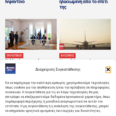
Ινφαντίνο
ηλικιωμένη από το σπίτι
της
ΠΟΛΙΤΙΚΗ
ΚΟΣΜΟΣ
Γαλλική επαναφόρτιση
Ακυρώθηκε πτήση στον
για το καλώδιο
Καναδά επειδή παιδί
Διαχείριση Συγκατάθεσης
αρνήθηκε να δέσει τη
ζώνη του
Για να παρέχουμε την καλύτερη εμπειρία, χρησιμοποιούμε τεχνολογίες
όπως cookies για την αποθήκευση ή/και την πρόσβαση σε πληροφορίες
συσκευών. Η συγκατάθεση για τις εν λόγω τεχνολογίες θα μας
επιτρέψει να επεξεργαστούμε δεδομένα προσωπικού χαρακτήρα, όπως
συμπεριφορά περιήγησης ή μοναδικά αναγνωριστικά σε αυτόν τον
ιστότοπο. Η μη συγκατάθεση ή η ανάκληση της συγκατάθεσης, μπορεί
να επηρεάσει αρνητικά ορισμένες λειτουργίες και δυνατότητες.