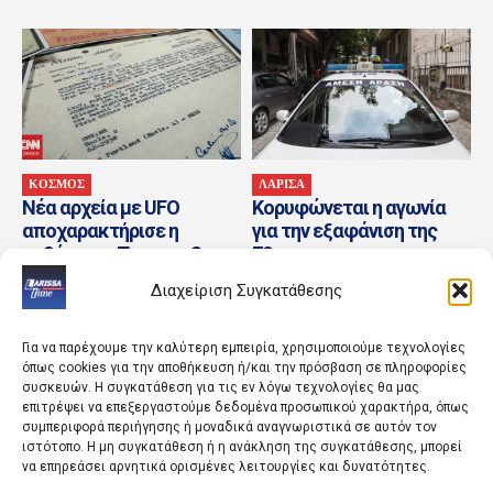
ΚΟΣΜΟΣ
ΛΑΡΙΣΑ
Νέα αρχεία με UFO
Κορυφώνεται η αγωνία
αποχαρακτήρισε η
για την εξαφάνιση της
κυβέρνηση Τραμπ – Οι
72χρονης
ανεξήγητες θεάσεις και
Διαχείριση Συγκατάθεσης
τα...
Για να παρέχουμε την καλύτερη εμπειρία, χρησιμοποιούμε τεχνολογίες
όπως cookies για την αποθήκευση ή/και την πρόσβαση σε πληροφορίες
συσκευών. Η συγκατάθεση για τις εν λόγω τεχνολογίες θα μας
επιτρέψει να επεξεργαστούμε δεδομένα προσωπικού χαρακτήρα, όπως
συμπεριφορά περιήγησης ή μοναδικά αναγνωριστικά σε αυτόν τον
ιστότοπο. Η μη συγκατάθεση ή η ανάκληση της συγκατάθεσης, μπορεί
να επηρεάσει αρνητικά ορισμένες λειτουργίες και δυνατότητες.