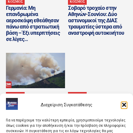
ΚΟΣΜΟΣ
ΚΟΣΜΟΣ
Γερμανία: Μη
Σοβαρό τροχαίο στην
επανδρωμένα
Αθηνών-Σουνίου: Δύο
αεροσκάφη εθεάθησαν
αστυνομικοί της ΔΙΑΣ
πάνω από στρατιωτική
τραυματίες ύστερα από
βάση – Έξι υπερπτήσεις
αναστροφή αυτοκινήτου
σε λίγες...
ΚΟΣΜΟΣ
ΚΟΣΜΟΣ
ΗΠΑ: Συνετρίβη
Ισραηλινά στρατεύματα
Διαχείριση Συγκατάθεσης
ελικόπτερο που
μπήκαν σε χωριό υπό τον
επιχειρούσε σε πυρκαγιά
έλεγχο του λιβανικού
στη Γιούτα
στρατού, λέει η Βηρυτός
Για να παρέχουμε την καλύτερη εμπειρία, χρησιμοποιούμε τεχνολογίες
όπως cookies για την αποθήκευση ή/και την πρόσβαση σε πληροφορίες
συσκευών. Η συγκατάθεση για τις εν λόγω τεχνολογίες θα μας