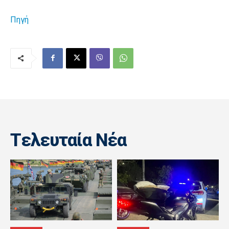
Πηγή
Tελευταία Nέα