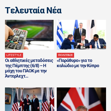
Tελευταία Nέα
LIFESTYLE
ΠΟΛΙΤΙΚΗ
Οι αθλητικές μεταδόσεις
«Παράθυρο» για το
της Πέμπτης (6/8) – Η
καλώδιο με την Κύπρο
μάχη του ΠΑΟΚ με την
Άντερλεχτ...