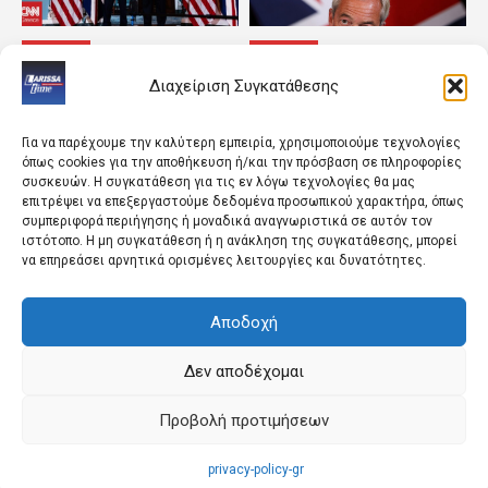
ΚΟΣΜΟΣ
ΚΟΣΜΟΣ
Η ασφάλεια Ευρώπης και
«Ο εχθρός του εχθρού
Διαχείριση Συγκατάθεσης
Ουκρανίας κυριάρχησαν
μου» – Το φαινόμενο
στο τετ α τετ των ΥΠΕΞ
Μπέρναμ και το νέο
ΗΠΑ και...
ψυχόδραμα στη...
Για να παρέχουμε την καλύτερη εμπειρία, χρησιμοποιούμε τεχνολογίες
όπως cookies για την αποθήκευση ή/και την πρόσβαση σε πληροφορίες
συσκευών. Η συγκατάθεση για τις εν λόγω τεχνολογίες θα μας
επιτρέψει να επεξεργαστούμε δεδομένα προσωπικού χαρακτήρα, όπως
συμπεριφορά περιήγησης ή μοναδικά αναγνωριστικά σε αυτόν τον
ιστότοπο. Η μη συγκατάθεση ή η ανάκληση της συγκατάθεσης, μπορεί
να επηρεάσει αρνητικά ορισμένες λειτουργίες και δυνατότητες.
Αποδοχή
ΚΟΣΜΟΣ
LIFESTYLE
Μήνυμα από το 112 στους
Οι οικονομικές
Δεν αποδέχομαι
κατοίκους Ιτάνου και
εφημερίδες 6/8/2026
Παλαιοκάστρου
Προβολή προτιμήσεων
privacy-policy-gr