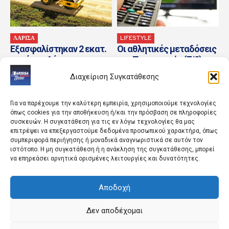
ΛΑΡΙΣΑ
LIFESTYLE
Εξασφαλίστηκαν 2 εκατ.
Οι αθλητικές μεταδόσεις
ευρώ για 4 έργα
της Παρασκευής (7/8) –
αγροτικής οδοποιίας
MotoGP, τένις και
Διαχείριση Συγκατάθεσης
ποδόσφαιρο στο
τηλεοπτικό πρόγραμμα
Για να παρέχουμε την καλύτερη εμπειρία, χρησιμοποιούμε τεχνολογίες
όπως cookies για την αποθήκευση ή/και την πρόσβαση σε πληροφορίες
συσκευών. Η συγκατάθεση για τις εν λόγω τεχνολογίες θα μας
επιτρέψει να επεξεργαστούμε δεδομένα προσωπικού χαρακτήρα, όπως
συμπεριφορά περιήγησης ή μοναδικά αναγνωριστικά σε αυτόν τον
ιστότοπο. Η μη συγκατάθεση ή η ανάκληση της συγκατάθεσης, μπορεί
να επηρεάσει αρνητικά ορισμένες λειτουργίες και δυνατότητες.
Αποδοχή
ΑΘΛΗΤΙΚΑ
ΚΟΣΜΟΣ
Οι αθλητικές
Η μεγάλη αλλαγή στις
τηλεοπτικές μεταδόσεις
συσκευασίες: Τι αλλάζει
Δεν αποδέχομαι
για την Παρασκευή
στην ΕΕ από τις 12