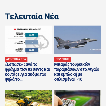
Tελευταία Nέα
ΑΓΡΟΤΙΚΑ ΝΕΑ
ΠΟΛΙΤΙΚΗ
«Έσπασε» ξανά το
Μπαράζ τουρκικών
φράγμα των 83 σεντς και
παραβιάσεων στο Αιγαίο
κοιτάζει για ακόμα πιο
και εμπλοκή με
ψηλά το...
οπλισμένα F-16