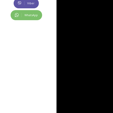
Viber
στρατιωτικά οχήματα ή στ
WhatsApp
«τρέχουσα κατάσταση λειτ
καλεσμένοι στη Μόσχα.
Ποιοι είναι λοιπόν αυτοί ο
παρά τους κινδύνους ασφαλ
ή χωρίς πιθανές επιθέσεις
Participants dance during the Waltz of Victo
Day, which marks the anniversary of the de
Sitdikov TPX IMAGES OF THE DAY
Κάποτε με προέ
Όταν οι σχέσεις της Ρωσία