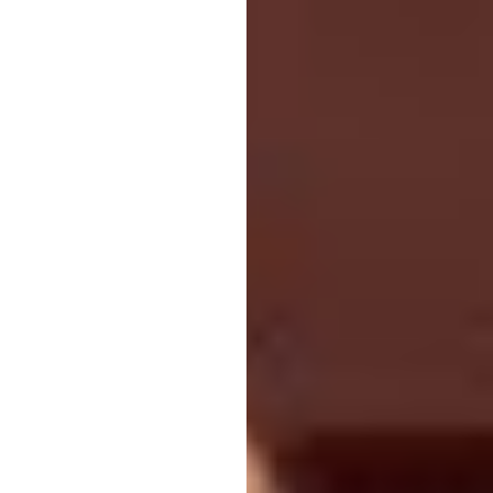
Μόσχας στην Ουκρανία, ότα
εκδήλωση.
Με τον ολοκληρωτικό πόλε
προσκεκλημένων έγινε ακόμ
όσων έρχονταν πραγματικά
δεν έρχονταν.
Ο κατάλογος των 2026 συ
Εξωτερικών είναι ο πιο σ
Μεταξύ αυτών που αναμένε
μόλις δύο διεθνείς ηγέτες
Ανώτατος Ηγεμόνας της Μα