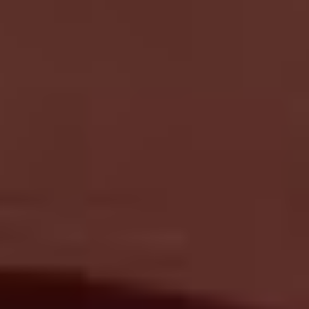
ν οι δυτικοί ηγέτες σταμάτησαν να εμφανίζονται στη
μο της Μόσχας στις αρχές του 2022, η λίστα των
η μικρότερη, και τα τελευταία χρόνια, ο κατάλογος
 στην παρέλαση ήταν πολύ μικρότερος από εκείνους 
μμετεχόντων που εξέδωσε το ρωσικό υπουργείο
ύντομος στη σύγχρονη ιστορία της Μόσχας.
ται να βρεθούν στην Κόκκινη Πλατεία το Σάββατο είν
: ο Πρόεδρος του Λάος Τονγκλούν Σισουλίθ και ο
λαισίας Σουλτάνος Ιμπραήμ.