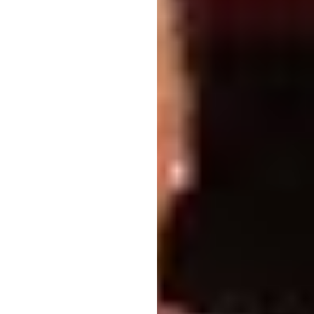
Το Κρεμλίνο επιμένει ότι 
Ρόμπερτ Φίκο, ακόμη και α
παραστεί στην παρέλαση κ
Ο αναπληρωτής υπουργός Ε
επιβεβαίωσε ότι ο Φίκο δε
εκμεταλλευτεί την ευκαιρί
τον Βολοντίμιρ Ζελένσκι σ
Για το Κρεμλίνο, αυτό αντ
χειρότερο: να δει τον Ευρ
βασιστεί να φέρει ένα μήν