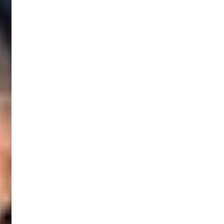
ι
ς
ά
α