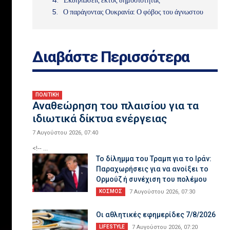
Ο παράγοντας Ουκρανία: Ο φόβος του άγνωστου
ου
Διαβάστε Περισσότερα
,
με
ΠΟΛΙΤΙΚΗ
Αναθεώρηση του πλαισίου για τα
ιδιωτικά δίκτυα ενέργειας
7 Αυγούστου 2026, 07:40
<!-- ...
ry
Το δίλημμα του Τραμπ για το Ιράν:
Παραχωρήσεις για να ανοίξει το
Ορμούζ ή συνέχιση του πολέμου
ΚΟΣΜΟΣ
7 Αυγούστου 2026, 07:30
Οι αθλητικές εφημερίδες 7/8/2026
LIFESTYLE
7 Αυγούστου 2026, 07:20