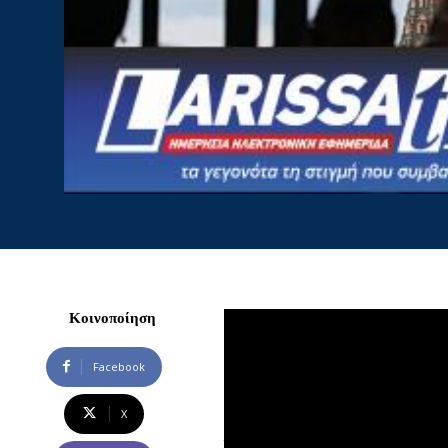
Κοινοποίηση
Η παρέλαση της Ημέρας τη
μια μικρή, κλειστή γιορτή,
Facebook
δύναμης της Ρωσίας που ή
X
Όχι μόνο η παρέλαση της Η