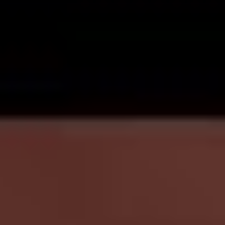
, πολλοί δυτικοί ηγέτες παρευρέθηκαν στις
ης Ημέρας της Νίκης.
ΗΠΑ Μπιλ Κλίντον, ο πρωθυπουργός του Ηνωμένου
αι ο πρωθυπουργός του Καναδά Ζαν Κρετιέν ήταν μετα
τζ Μπους παρέστη στην παρέλαση της Ημέρας της Νί
ς Γαλλίας, της Γερμανίας και άλλους αρχηγούς κρατών,
ρμανίας Άνγκελα Μέρκελ βρισκόταν στην Κόκκινη
του 2010.
εμλίνου με τη Δύση έχουν τεταθεί μετά την προσάρτη
ας από τη Ρωσία το 2014 και την αρχική εισβολή της