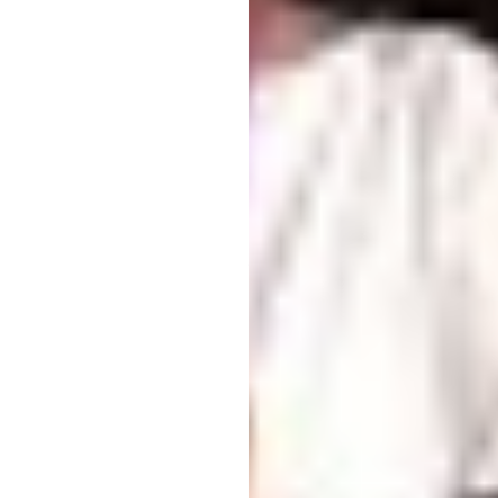
Οι «ενδιάμεσοι» 
Μεταξύ εκείνων που σίγου
κατοχής, που διορίστηκαν 
καταλάβει η Ρωσία.
Αυτοί οι καλεσμένοι δύσκο
το euronews.
Ο Μπάντρα Γκούνμπα της Δ
Νότιας Οσετίας επιβεβαίω
Η Μόσχα απέκτησε τον πλή
την εισβολή της στη Γεωργ