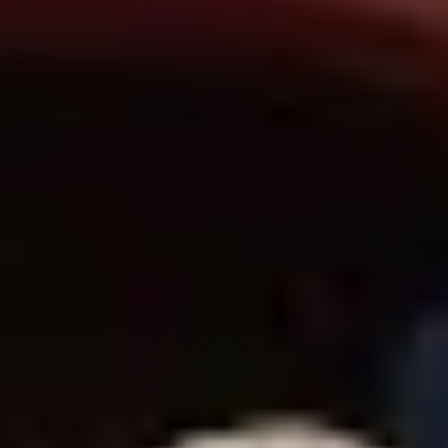
θα παρευρεθεί και ο πρωθυπουργός της Σλοβακίας
φού ο ίδιος ο Φίκο επιβεβαίωσε ότι σκοπεύει να μην
ατά τη διάρκεια της επίσκεψής του στη Μόσχα.
ξωτερικών της Σλοβακίας, Ραστίσλαβ Χοβάνετς,
ν θα παραστεί στην παρέλαση και δήλωσε ότι ίσως
α για να μεταφέρει μηνύματα από
τον Βλαντιμίρ Πούτιν.
ιπροσωπεύει ένα σενάριο που είναι πιθανώς ακόμη
ωπαίο ηγέτη στον οποίο πίστευε ότι μπορούσε να
υμα από τον πρόεδρο της Ουκρανίας.