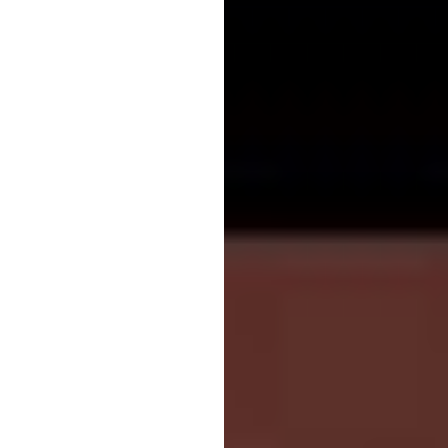
Σοβιετικής Ένωσης το 1991
εορταστικές εκδηλώσεις τ
Το 1995, ο πρόεδρος των 
Βασιλείου Τζον Μέιτζορ κ
των προσκεκλημένων.
Ο πρόεδρος των ΗΠΑ Τζορ
το 2005 μαζί με ηγέτες τη
ενώ η καγκελάριος της Γε
Πλατεία για την παρέλαση 
Ωστόσο, οι σχέσεις του Κρ
της χερσονήσου της Κριμαί