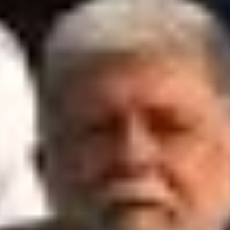
ηγέτες του Πούτιν
ρα παραστούν στην παρέλαση είναι οι ρωσικές αρχές
από τη Μόσχα για να διοικούν τα εδάφη που είχε
λα μπορούν να θεωρηθούν «ξένοι ηγέτες»,
υποστηρίζε
ημοκρατίας της Αμπχαζίας και ο Άλαν Γκαγκλόγιεφ τη
σαν την παρουσία τους.
ρη έλεγχο της Αμπχαζίας και της Νότιας Οσετίας μετ
ία το 2008 και έκτοτε διατηρεί στρατιωτική παρουσί