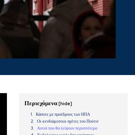
σε
Περιεχόμενα
[hide]
Κάποτε με προέδρους των ΗΠΑ
Οι «ενδιάμεσοι» ηγέτες του Πούτιν
Αυτοί που θα λείψουν περισσότερο
Εκδηλώσεις εκτός δημοσιότητας