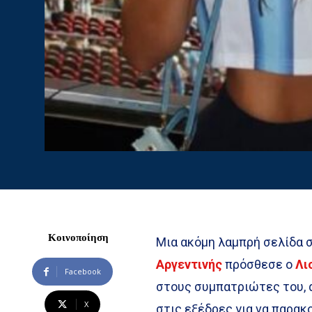
Κοινοποίηση
Μια ακόμη λαμπρή σελίδα σ
Αργεντινής
πρόσθεσε ο
Λι
Facebook
στους συμπατριώτες του, α
X
στις εξέδρες για να παρα