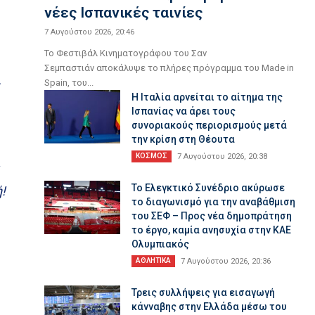
νέες Ισπανικές ταινίες
7 Αυγούστου 2026, 20:46
Το Φεστιβάλ Κινηματογράφου του Σαν
Σεμπαστιάν αποκάλυψε το πλήρες πρόγραμμα του Made in
»
Spain, του...
Η Ιταλία αρνείται το αίτημα της
Ισπανίας να άρει τους
συνοριακούς περιορισμούς μετά
την κρίση στη Θέουτα
ΚΟΣΜΟΣ
7 Αυγούστου 2026, 20:38
ν
Το Ελεγκτικό Συνέδριο ακύρωσε
!
το διαγωνισμό για την αναβάθμιση
του ΣΕΦ – Προς νέα δημοπράτηση
το έργο, καμία ανησυχία στην ΚΑΕ
Ολυμπιακός
ΑΘΛΗΤΙΚΑ
7 Αυγούστου 2026, 20:36
Τρεις συλλήψεις για εισαγωγή
κάνναβης στην Ελλάδα μέσω του