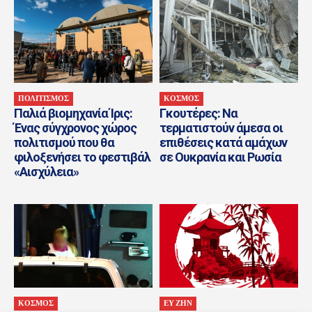
ΠΟΛΙΤΙΣΜΟΣ
ΚΟΣΜΟΣ
Παλιά βιομηχανία Ίρις:
Γκουτέρες: Να
Ένας σύγχρονος χώρος
τερματιστούν άμεσα οι
πολιτισμού που θα
επιθέσεις κατά αμάχων
φιλοξενήσει το φεστιβάλ
σε Ουκρανία και Ρωσία
«Αισχύλεια»
ΚΟΣΜΟΣ
ΕΥ ΖΗΝ